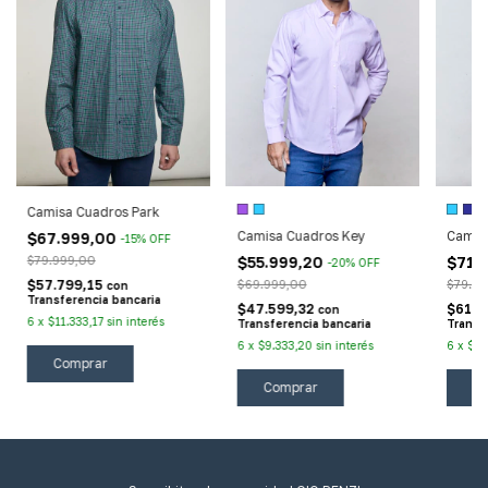
Camisa Cuadros Park
Camisa Cuadros Key
Camisa
$67.999,00
-
15
%
OFF
$55.999,20
$71.
$79.999,00
-
20
%
OFF
$69.999,00
$79.99
$57.799,15
con
Transferencia bancaria
$47.599,32
$61.1
con
6
x
$11.333,17
sin interés
Transferencia bancaria
Transf
6
x
$9.333,20
sin interés
6
x
$11
Comprar
Comprar
C