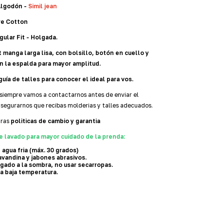
Algodón -
S
imil jean
re Cotton
gular Fit - Holgada.
 manga larga lisa, con bolsillo, botón en cuello y
n la espalda para mayor amplitud.
guía de talles para conocer el ideal para vos.
siempre vamos a contactarnos antes de enviar el
asegurarnos que recibas molderias y talles adecuados.
tras
politicas de cambio y garantia
e lavado para mayor cuidado de la prenda:
 agua fria (máx. 30 grados)
avandina y jabones abrasivos.
gado a la sombra, n
o usar secarropas.
a baja temperatura.