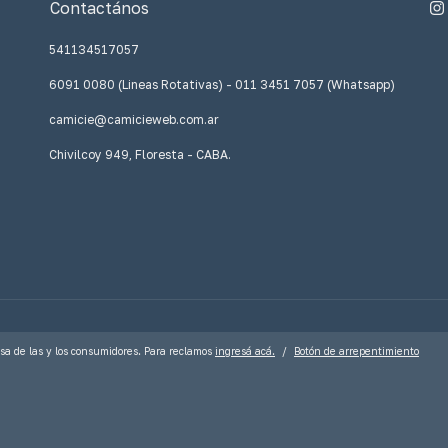
Contactános
541134517057
6091 0080 (Lineas Rotativas) - 011 3451 7057 (Whatsapp)
camicie@camicieweb.com.ar
Chivilcoy 949, Floresta - CABA.
sa de las y los consumidores. Para reclamos
ingresá acá.
/
Botón de arrepentimiento