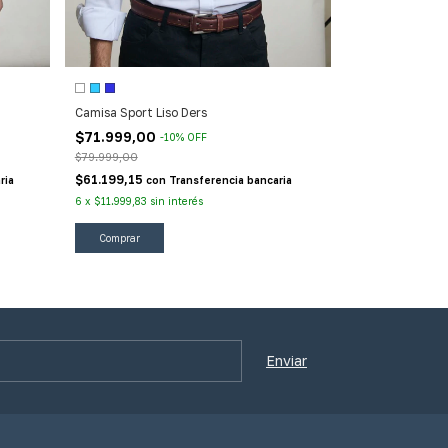
Camisa Sport Li
Camisa Sport Liso Ders
$89.999,00
$71.999,00
-
10
%
OFF
$79.999,00
$76.499,15
co
$61.199,15
ria
con
Transferencia bancaria
6
x
$14.999,83
sin
6
x
$11.999,83
sin interés
Comprar
Comprar