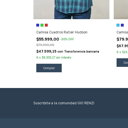
Camisa Cuadros Ratier Hudson
Camisa
$55.999,00
$79.
-
30
%
OFF
$79.999,00
cia bancaria
$67.9
$47.599,15
con
Transferencia bancaria
6
x
$13
6
x
$9.333,17
sin interés
Co
Comprar
Suscribite a la comunidad GIO RENZI