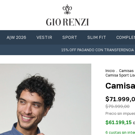
A|W 2026
VESTIR
SPORT
SLIM FIT
COMPLE
15% OFF PAGANDO CON TRANSFERENCIA | ENVIO GR
Inicio
.
Camisas
Camisa Sport Lis
Camisa
$71.999,
$79.999,00
Precio sin impue
$61.199,15
6
cuotas sin int