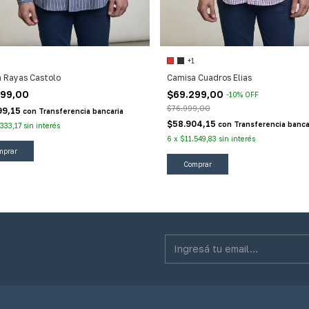
+1
 Rayas Castolo
Camisa Cuadros Elias
999,00
$69.299,00
-
10
%
OFF
$76.999,00
99,15
con
Transferencia bancaria
$58.904,15
con
Transferencia banca
.333,17
sin interés
6
x
$11.549,83
sin interés
mprar
Comprar