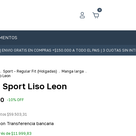
0
MENTOS
ATIS EN COMPRAS +$150.000 A TODO EL PAIS | 3 CUOTAS SIN INTERES | 
.
Sport - Regular Fit (Holgadas)
.
Manga larga
.
o Leon
 Sport Liso Leon
00
-
10
%
OFF
stos
$59.503,31
con
Transferencia bancaria
erés de
$11.999,83