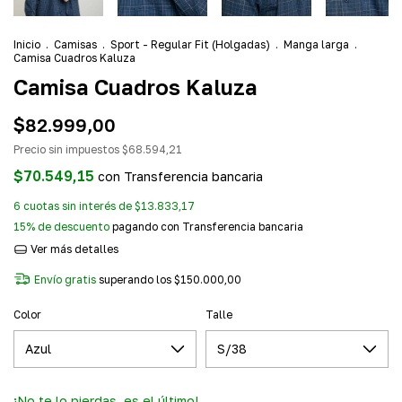
Inicio
.
Camisas
.
Sport - Regular Fit (Holgadas)
.
Manga larga
.
Camisa Cuadros Kaluza
Camisa Cuadros Kaluza
$82.999,00
Precio sin impuestos
$68.594,21
$70.549,15
con
Transferencia bancaria
6
cuotas sin interés de
$13.833,17
15% de descuento
pagando con Transferencia bancaria
Ver más detalles
Envío gratis
superando los
$150.000,00
Color
Talle
¡No te lo pierdas, es el último!