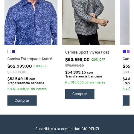
Camisa Sport Viyela Poaz
Camisa Estampada André
Camisa
$63.999,00
-
20
%
OFF
$62.999,00
$79.999,00
$52.
-
10
%
OFF
$69.999,00
$54.399,15
$69.9
con
Transferencia bancaria
$53.549,15
$44.6
con
6
x
$10.666,50
sin interés
Transferencia bancaria
Transf
6
x
$10.499,83
sin interés
6
x
$8.
Comprar
Comprar
C
Suscribite a la comunidad GIO RENZI