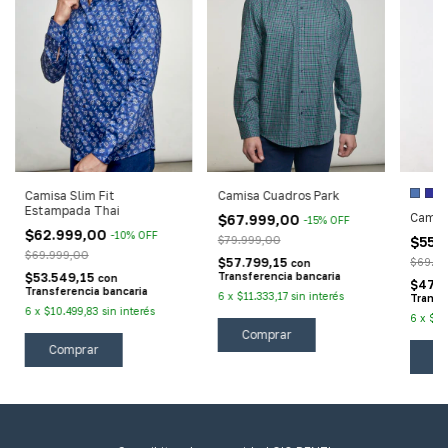
Camisa Slim Fit
Camisa Cuadros Park
Estampada Thai
Camisa
$67.999,00
-
15
%
OFF
$62.999,00
-
10
%
OFF
$55.
$79.999,00
$69.999,00
$69.9
$57.799,15
con
$53.549,15
Transferencia bancaria
con
$47.5
Transferencia bancaria
6
x
$11.333,17
sin interés
Transf
6
x
$10.499,83
sin interés
6
x
$9.
Comprar
Comprar
C