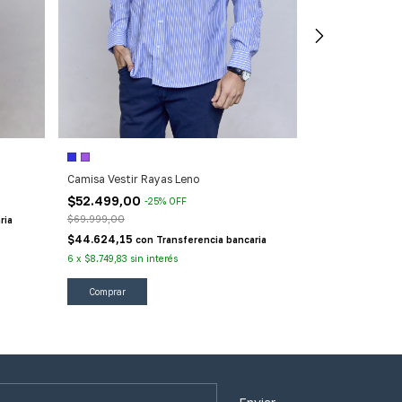
Camisa Estampa
Camisa Vestir Rayas Leno
$55.999,00
-
$69.999,00
$52.499,00
-
25
%
OFF
$47.599,15
$69.999,00
ria
co
$44.624,15
6
x
$9.333,17
sin 
con
Transferencia bancaria
6
x
$8.749,83
sin interés
Comprar
Comprar