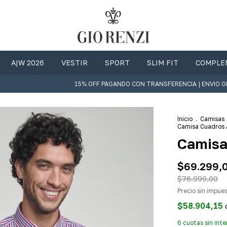
A|W 2026
VESTIR
SPORT
SLIM FIT
COMPLE
15% OFF PAGANDO CON TRANSFERENCIA | ENVIO GRATIS 
Inicio
.
Camisas
Camisa Cuadros
Camisa
$69.299,
$76.999,00
Precio sin impue
$58.904,15
6
cuotas sin int