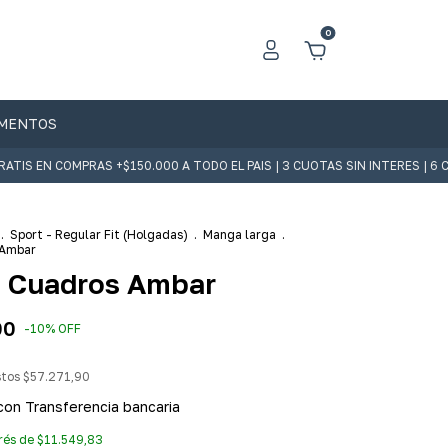
0
MENTOS
EN COMPRAS +$150.000 A TODO EL PAIS | 3 CUOTAS SIN INTERES | 6 CUO
.
Sport - Regular Fit (Holgadas)
.
Manga larga
.
 Ambar
 Cuadros Ambar
00
-
10
%
OFF
stos
$57.271,90
con
Transferencia bancaria
erés de
$11.549,83