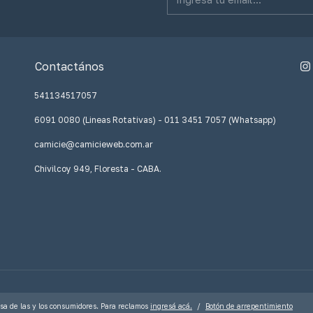
Contactános
541134517057
6091 0080 (Lineas Rotativas) - 011 3451 7057 (Whatsapp)
camicie@camicieweb.com.ar
Chivilcoy 949, Floresta - CABA.
sa de las y los consumidores. Para reclamos
ingresá acá.
/
Botón de arrepentimiento