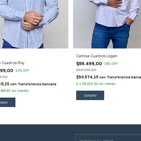
Camisa Cuadros Logan
 Cuadros Roy
$59.499,00
-
15
%
OFF
999,00
$69.999,00
-
10
%
OFF
9,00
$50.574,15
con
Transferencia banca
49,15
6
x
$9.916,50
sin interés
con
Transferencia bancaria
.499,83
sin interés
Comprar
mprar